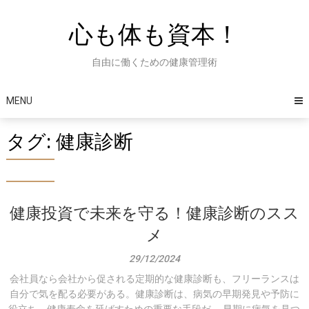
Skip
to
心も体も資本！
content
自由に働くための健康管理術
MENU
タグ:
健康診断
健康投資で未来を守る！健康診断のスス
メ
29/12/2024
会社員なら会社から促される定期的な健康診断も、フリーランスは
自分で気を配る必要がある。健康診断は、病気の早期発見や予防に